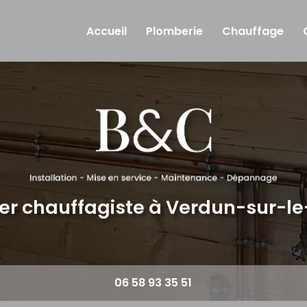
Accueil
Plomberie
Chauffage
er chauffagiste
à Verdun-sur-l
06 58 93 35 51