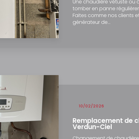
Une chaudière vétuste ou 
tomber en panne régulière
Faites comme nos clients 
générateur de…
10/02/2026
Remplacement de ch
Verdun-Ciel
Changement de chaudière ga