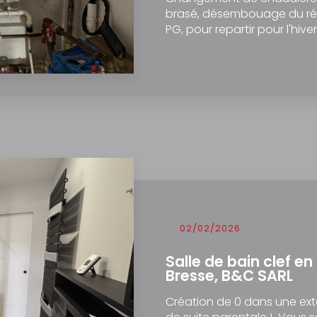
brasé, désembouage du rése
PG, pour repartir pour l'hiv
02/02/2026
Salle de bain clef en
Bresse, B&C SARL
Création de 0 dans une ext