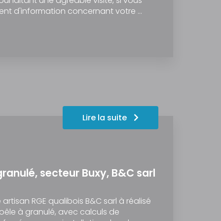
ouhaitant une agréable visite, si vous
nt d'information concernant votre …
Lire la suite
granulé, secteur Buxy, B&C sarl
e artisan RGE qualibois B&C sarl à réalisé
poêle à granulé, avec calculs de