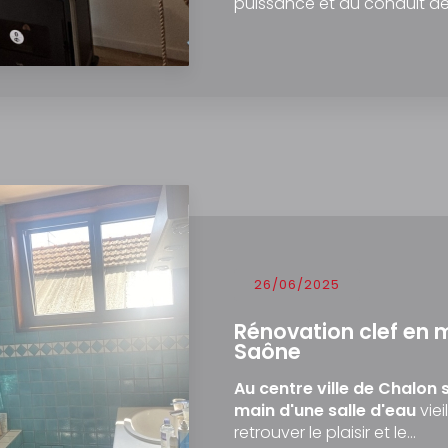
puissance et du conduit de
26/06/2025
Rénovation clef en m
Saône
Au centre ville de Chalon
main d'une salle d'eau
viei
retrouver le plaisir et le…