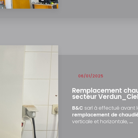
06/01/2025
Remplacement chau
secteur Verdun_Cie
B&C
sarl à effectué avant l
remplacement de chaudiè
verticale et horizontale,
…