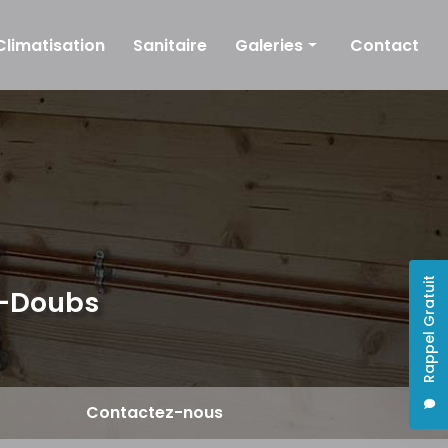
Climatisation
Sanitaire
Galeries
Contact
Plomberie
Chauffage
Climatisation
Sanitaire
Rappel Gratuit
e-Doubs
Contactez-nous