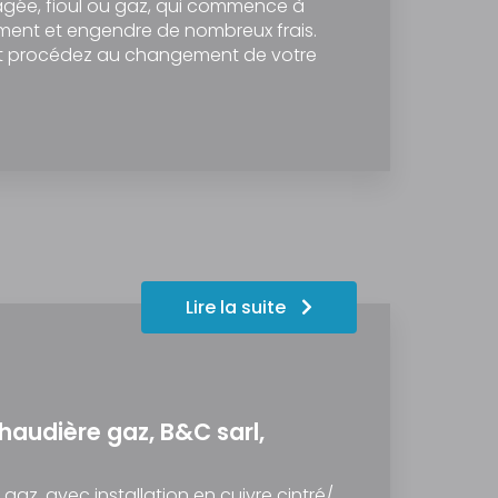
âgée, fioul ou gaz, qui commence à
ment et engendre de nombreux frais.
et procédez au changement de votre
Lire la suite
audière gaz, B&C sarl,
z, avec installation en cuivre cintré/