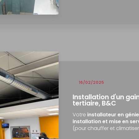
16/02/2025
Installation d'un gai
tertiaire, B&C
Votre
installateur en géni
installation et mise en se
(pour chauffer et climatiser