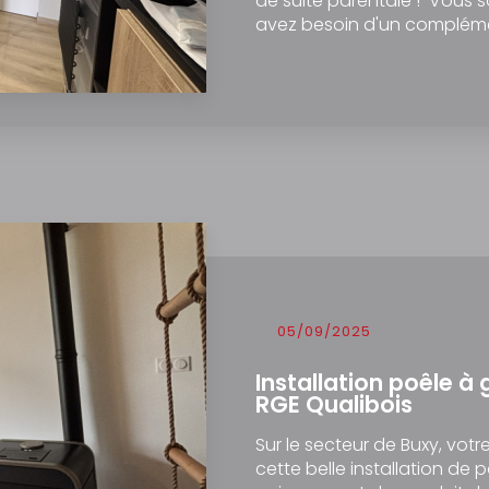
de suite parentale ! Vous s
avez besoin d'un compléme
05/09/2025
Installation poêle à 
RGE Qualibois
Sur le secteur de Buxy, votr
cette belle installation de 