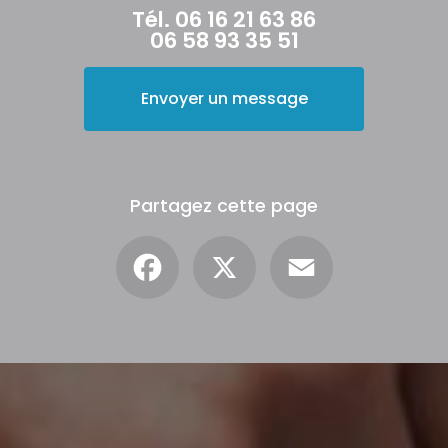
Tél.
06 16 21 63 86
06 58 93 35 51
Envoyer un message
Partagez cette page
Facebook
X
Email