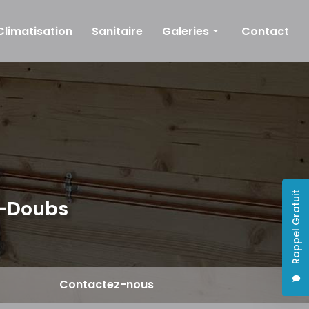
Climatisation
Sanitaire
Galeries
Contact
Plomberie
Chauffage
Climatisation
Sanitaire
Rappel Gratuit
e-Doubs
Contactez-nous