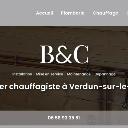
Accueil
Plomberie
Chauffage
er chauffagiste
à Verdun-sur-l
06 58 93 35 51