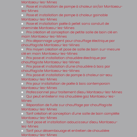
Montceau-les-Mines
Pose et installation de pompe à chaleur air/air Montceau-
les-Mines
Pose et installation de pompe à chaleur gainable
Montceau-les-Mines
Pose et installation poêle à pellet sans conduit de
cheminée Montceau-les-Mines
Prix création et conception de petite salle de bain clé en
main Montceau-les-Mines
Prix dépannage urgent pour chauffage électrique par
chauffagiste Montceau-les-Mines
Prix moyen création et pose de salle de bain sur-mesure
clé en main Montceau-les-Mines
Prix pose et installation chaudière électrique par
chauffagiste Montceau-les-Mines
Prix pose et installation d'une chaudière à bois par
chauffagiste Montceau-les-Mines
Prix pose et installation de pompe à chaleur air-eau
Montceau-les-Mines
Prix pour installation de poêle à bois contemporain
Montceau-les-Mines
Professionnel pour traitement d'eau Montceau-les-Mines
Qui peut entretenir ma chaudière gaz Montceau-les-
Mines
Réparation de fuite sur chauffage par chauffagiste
Montceau-les-Mines
Tarif création et conception d'une salle de bain complète
Montceau-les-Mines
Tarif pose et installation adoucisseur d'eau Montceau-
les-Mines
Tarif pour désembouage et entretien de chaudière
Montceau-les-Mines