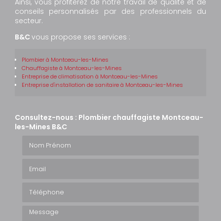
Ainsi, vous profiterez de notre travail de qualité et de
conseils personnalisés par des professionnels du
secteur.
B&C
vous propose ses services :
Plombier
à Montceau-les-Mines
Chauffagiste
à Montceau-les-Mines
Entreprise de climatisation
à Montceau-les-Mines
Entreprise d'installation de sanitaire
à Montceau-les-Mines
Consultez-nous : Plombier chauffagiste Montceau-
les-Mines B&C
Nom Prénom
Email
Téléphone
Message