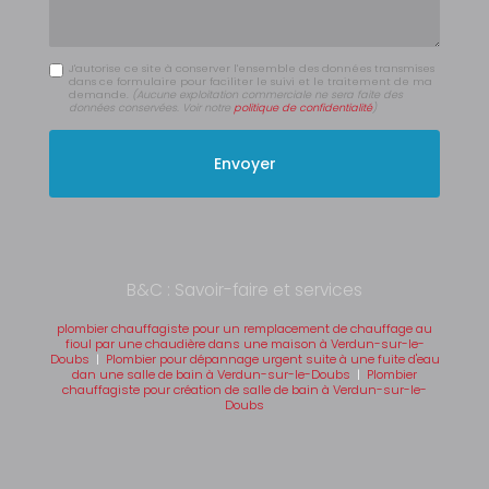
J'autorise ce site à conserver l'ensemble des données transmises
dans ce formulaire pour faciliter le suivi et le traitement de ma
demande.
(Aucune exploitation commerciale ne sera faite des
données conservées. Voir notre
politique de confidentialité
)
B&C : Savoir-faire et services
plombier chauffagiste pour un remplacement de chauffage au
fioul par une chaudière dans une maison à Verdun-sur-le-
Doubs
|
Plombier pour dépannage urgent suite à une fuite d'eau
dan une salle de bain à Verdun-sur-le-Doubs
|
Plombier
chauffagiste pour création de salle de bain à Verdun-sur-le-
Doubs