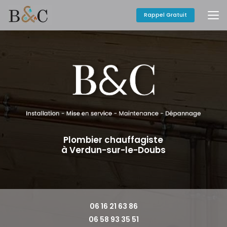
Aller
au
Rappel Gratuit
contenu
principal
Plombier chauffagiste
à Verdun-sur-le-Doubs
06 16 21 63 86
06 58 93 35 51