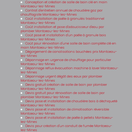
Conception et création de salle de bain clé en main
Montceau-les-Mines
Contrat d'entretien annuel de chaudière gaz par
chauffagiste Montceau-les-Mines
Coût installation de poêle à granulés traditionnel
Montceau-les-Mines
Coût installation et pose d'adoucisseur d'eau par
plombier Montceau-les-Mines
Coût pose et installation d'un poêle à granule bois
Montceau-les-Mines
Coût pour rénovation d'une salle de bain complète clé en
main Montceau-les-Mines
Dégorgement de canalisations bouchées prix Montceau-
les-Mines
Dépannage en urgence de chauffage pour particulier
Montceau-les-Mines
Dépannage reflux évacuation machine à laver Montceau-
les-Mines
Dépannage urgent dégât des eaux par plombier
Montceau-les-Mines
Devis gratuit création de salle de bain par plombier
Montceau-les-Mines
Devis gratuit pour rénovation de salle de bain par
plombier Montceau-les-Mines
Devis pose et installation de chaudière bois à déchiqueté
Montceau-les-Mines
Devis pose et installation de climatisation réversible
Montceau-les-Mines
Devis pose et installation de poêle à pellets Montceau-
les-Mines
Devis pour création d'un conduit de fumée Montceau-
les-Mines