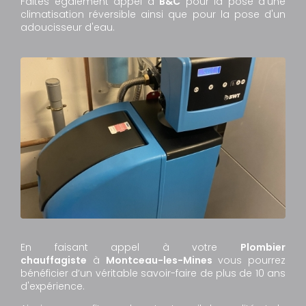
Faites également appel à
B&C
pour la pose d'une
climatisation réversible ainsi que pour la pose d'un
adoucisseur d'eau.
En faisant appel à votre
Plombier
chauffagiste
à
Montceau-les-Mines
vous pourrez
bénéficier d’un véritable savoir-faire de plus de 10 ans
d'expérience.