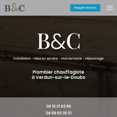
Aller
au
Rappel Gratuit
contenu
principal
Plombier chauffagiste
à Verdun-sur-le-Doubs
06 16 21 63 86
06 58 93 35 51