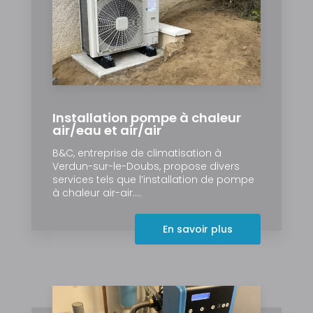
Installation pompe à chaleur
air/eau et air/air
B&C, entreprise de climatisation à
Verdun-sur-le-Doubs, propose divers
services tels que l’installation de pompe
à chaleur air-air....
En savoir plus