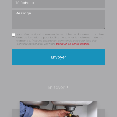
Message
J'autorise ce site à conserver l'ensemble des données transmises
dans ce formulaire pour faciliter le suivi et le traitement de ma
demande.
(Aucune exploitation commerciale ne sera faite des
données conservées. Voir notre
politique de confidentialité
)
En savoir +