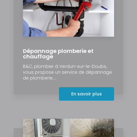
Dépannage plomberie et
chauffage
B&C, plombier à Verdun-sur-le-Doubs,
vous propose un service de dépannage
de plomberie....
En savoir plus