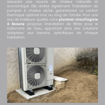
assurant une source de chaleur naturelle et
économique. Elle réalise également l'installation de
pompes à chaleur air/air, garantissant un confort
thermique optimal tout au long de l'année. Pour une
eau de meilleure qualité, votre
plombier chauffagiste
à Beaune
propose l'installation de filtres pour le
traitement de l'eau, apportant ainsi des solutions
adaptées aux besoins spécifiques de chaque
habitation.