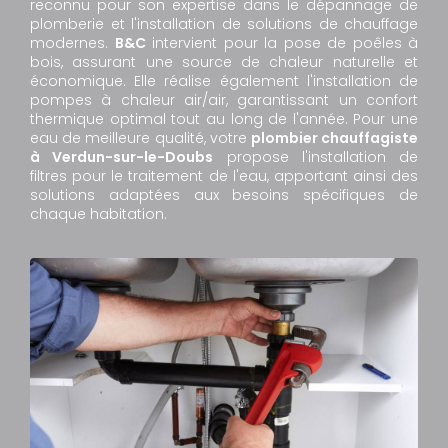
reconnu pour son expertise dans le dépannage de
plomberie et l'installation de solutions de chauffage
modernes.
B&C
intervient pour la pose de poêles à
bois, assurant une source de chaleur naturelle et
économique. Elle réalise également l'installation de
pompes à chaleur air/air, garantissant un confort
thermique optimal tout au long de l'année. Pour une
eau de meilleure qualité, votre
plombier chauffagiste
à Verdun-sur-le-Doubs
propose l'installation de
filtres pour le traitement de l'eau, apportant ainsi des
solutions adaptées aux besoins spécifiques de
chaque habitation.