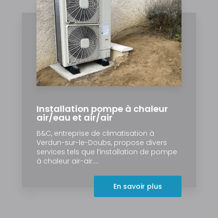
Installation pompe à chaleur
air/eau et air/air
B&C, entreprise de climatisation à
Verdun-sur-le-Doubs, propose divers
services tels que l’installation de pompe
à chaleur air-air....
En savoir plus