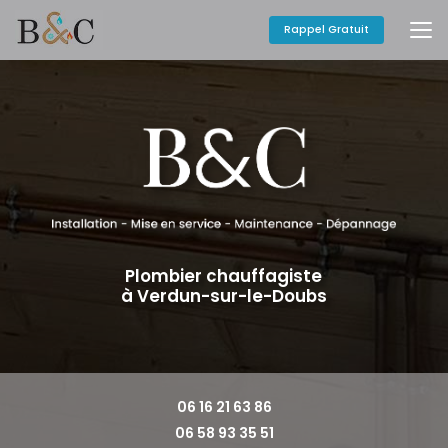
Aller
au
Rappel Gratuit
contenu
principal
Plombier chauffagiste
à Verdun-sur-le-Doubs
06 16 21 63 86
06 58 93 35 51