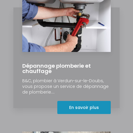
Dépannage plomberie et
chauffage
B&C, plombier à Verdun-sur-le-Doubs,
vous propose un service de dépannage
de plomberie....
En savoir plus