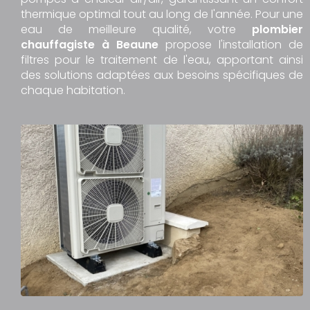
thermique optimal tout au long de l'année. Pour une
eau de meilleure qualité, votre
plombier
chauffagiste à Beaune
propose l'installation de
filtres pour le traitement de l'eau, apportant ainsi
des solutions adaptées aux besoins spécifiques de
chaque habitation.