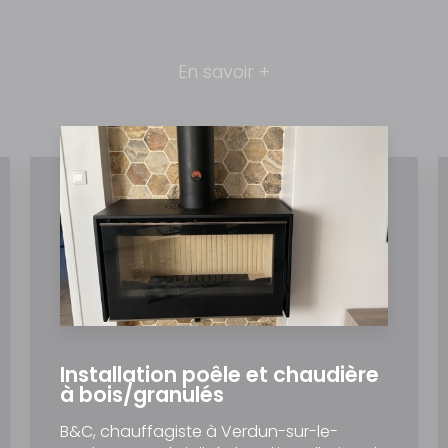
En savoir +
Installation poêle et chaudière
à bois/granulés
B&C, chauffagiste à Verdun-sur-le-