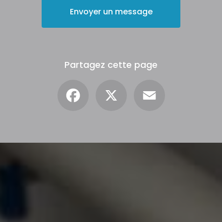
Envoyer un message
Partagez cette page
Facebook
X
Email