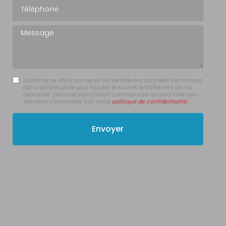
Téléphone
Message
J'autorise ce site à conserver l'ensemble des données transmises
dans ce formulaire pour faciliter le suivi et le traitement de ma
demande.
(Aucune exploitation commerciale ne sera faite des
données conservées. Voir notre
politique de confidentialité
)