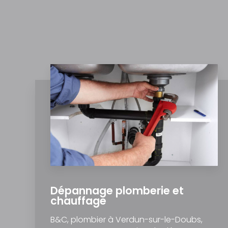
Dépannage plomberie et
chauffage
B&C, plombier à Verdun-sur-le-Doubs,