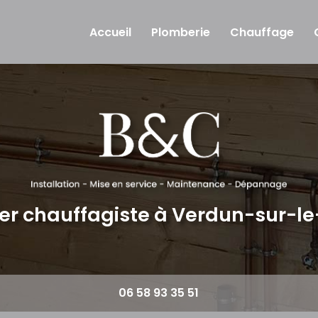
Accueil
Plomberie
Chauffage
er chauffagiste
à Verdun-sur-l
06 58 93 35 51