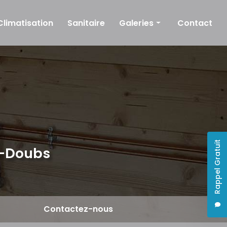
Climatisation
Sanitaire
Galeries
Contact
Plomberie
Chauffage
Climatisation
Sanitaire
Rappel Gratuit
e-Doubs
Contactez-nous