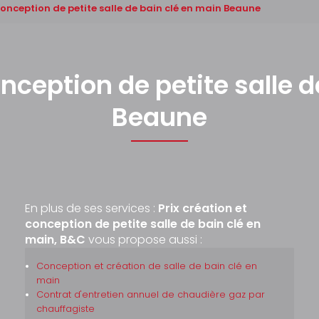
 conception de petite salle de bain clé en main Beaune
onception de petite salle 
Beaune
En plus de ses services :
Prix création et
conception de petite salle de bain clé en
main, B&C
vous propose aussi :
Conception et création de salle de bain clé en
main
Contrat d'entretien annuel de chaudière gaz par
chauffagiste