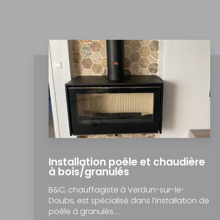
Installation poêle et chaudière
à bois/granulés
B&C, chauffagiste à Verdun-sur-le-
Doubs, est spécialisé dans l’installation de
poêle à granulés....