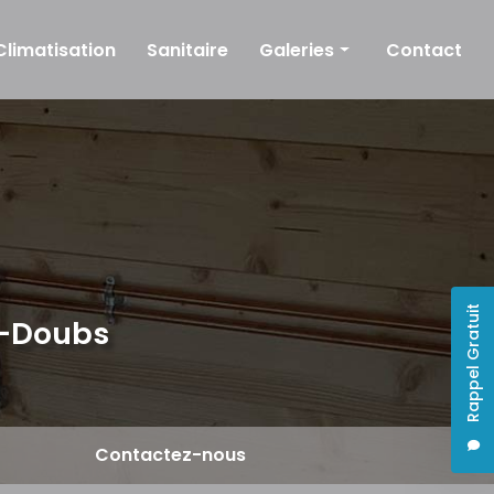
Climatisation
Sanitaire
Galeries
Contact
Plomberie
Chauffage
Climatisation
Sanitaire
Rappel Gratuit
e-Doubs
Contactez-nous