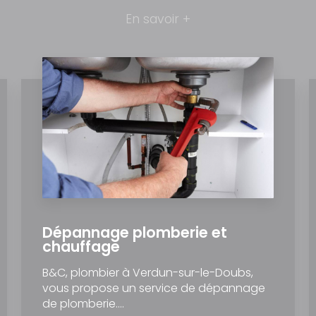
En savoir +
Dépannage plomberie et
chauffage
B&C, plombier à Verdun-sur-le-Doubs,
vous propose un service de dépannage
de plomberie....