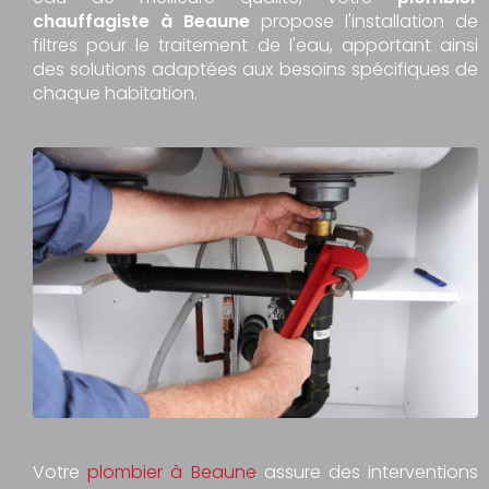
chauffagiste à Beaune
propose l'installation de
filtres pour le traitement de l'eau, apportant ainsi
des solutions adaptées aux besoins spécifiques de
chaque habitation.
Votre
plombier à Beaune
assure des interventions