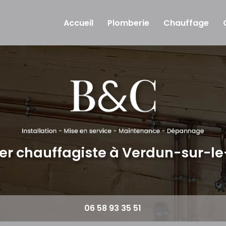
Accueil
Plomberie
Chauffage
er chauffagiste
à Verdun-sur-l
06 58 93 35 51