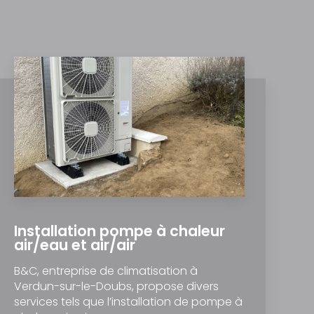
Installation pompe à chaleur
air/eau et air/air
B&C, entreprise de climatisation à
Verdun-sur-le-Doubs, propose divers
services tels que l’installation de pompe à